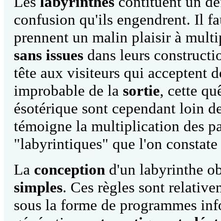
Les
labyrinthes
contituent un déf
confusion qu'ils engendrent.
Il f
prennent un malin plaisir à multi
sans issues
dans leurs constructio
tête aux visiteurs qui acceptent d
improbable de la
sortie
, cette qu
ésotérique sont cependant loin d
témoigne la multiplication des pa
"labyrintiques" que l'on constate
La
conception
d'un labyrinthe o
simples
. Ces règles sont relative
sous la forme de programmes info