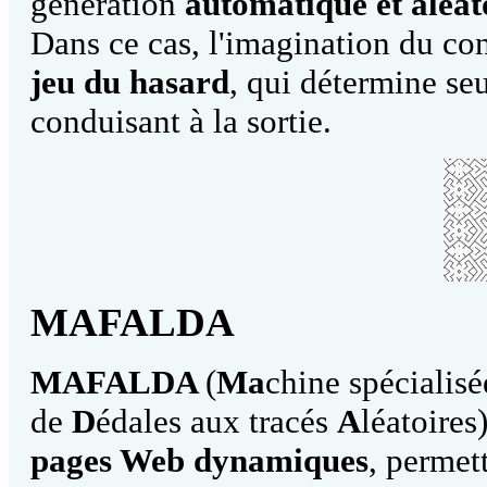
génération
automatique et aléat
Dans ce cas, l'imagination du c
jeu du hasard
, qui détermine se
conduisant à la sortie.
MAFALDA
MAFALDA
(
Ma
chine
spécialis
de
D
édales aux tracés
A
léatoires
pages Web dynamiques
, permet