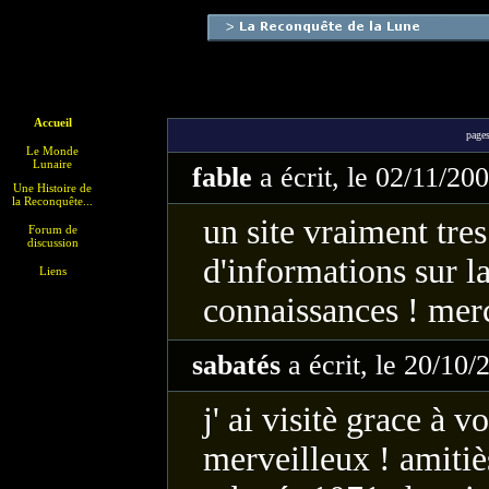
Accueil
pag
Le Monde
Lunaire
fable
a écrit, le 02/11/20
Une Histoire de
la Reconquête...
un site vraiment tre
Forum de
discussion
d'informations sur la
Liens
connaissances ! merc
sabatés
a écrit, le 20/10
j' ai visitè grace à 
merveilleux ! amiti