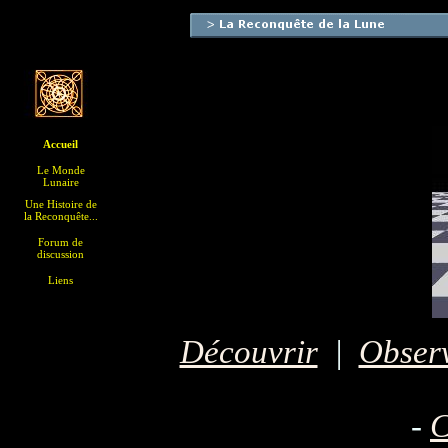
Accueil
Le Monde
Lunaire
Une Histoire de
la Reconquête...
Forum de
discussion
Liens
Découvrir
|
Obser
-
C