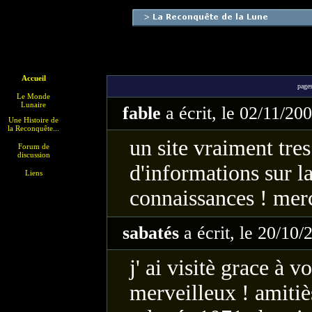
Accueil
pag
Le Monde
Lunaire
fable
a écrit, le 02/11/20
Une Histoire de
la Reconquête...
un site vraiment tre
Forum de
discussion
d'informations sur la
Liens
connaissances ! merc
sabatés
a écrit, le 20/10
j' ai visitè grace à 
merveilleux ! amiti